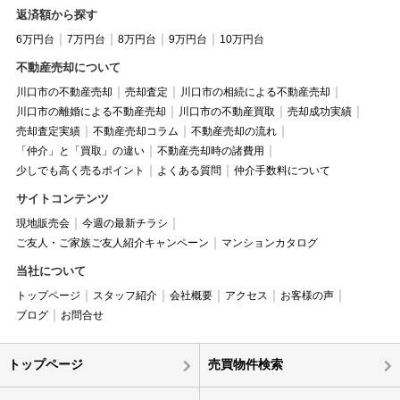
返済額から探す
6万円台
7万円台
8万円台
9万円台
10万円台
不動産売却について
川口市の不動産売却
売却査定
川口市の相続による不動産売却
川口市の離婚による不動産売却
川口市の不動産買取
売却成功実績
売却査定実績
不動産売却コラム
不動産売却の流れ
「仲介」と「買取」の違い
不動産売却時の諸費用
少しでも高く売るポイント
よくある質問
仲介手数料について
サイトコンテンツ
現地販売会
今週の最新チラシ
ご友人・ご家族ご友人紹介キャンペーン
マンションカタログ
当社について
トップページ
スタッフ紹介
会社概要
アクセス
お客様の声
ブログ
お問合せ
トップページ
売買物件検索