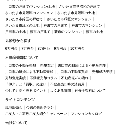
川口市の戸建て/マンション/土地
さいたま市見沼区の戸建て
さいたま市見沼区のマンション
さいたま市見沼区の土地
さいたま市緑区の戸建て
さいたま市緑区のマンション
さいたま市緑区の土地
戸田市の戸建て
戸田市のマンション
戸田市の土地
蕨市の戸建て
蕨市のマンション
蕨市の土地
返済額から探す
6万円台
7万円台
8万円台
9万円台
10万円台
不動産売却について
川口市の不動産売却
売却査定
川口市の相続による不動産売却
川口市の離婚による不動産売却
川口市の不動産買取
売却成功実績
売却査定実績
不動産売却コラム
不動産売却の流れ
「仲介」と「買取」の違い
不動産売却時の諸費用
少しでも高く売るポイント
よくある質問
仲介手数料について
サイトコンテンツ
現地販売会
今週の最新チラシ
ご友人・ご家族ご友人紹介キャンペーン
マンションカタログ
当社について